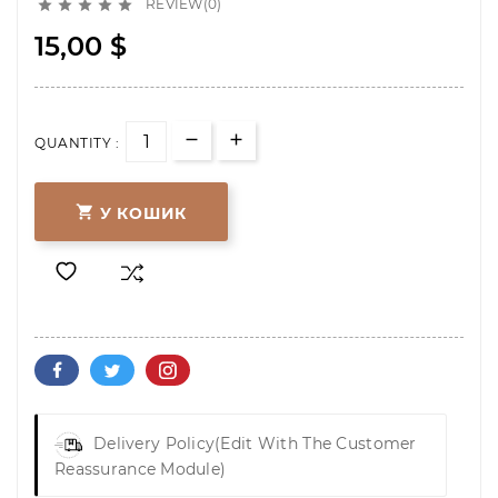
REVIEW(0)





15,00 $
QUANTITY :

У КОШИК
Delivery Policy
(edit With The Customer
Reassurance Module)