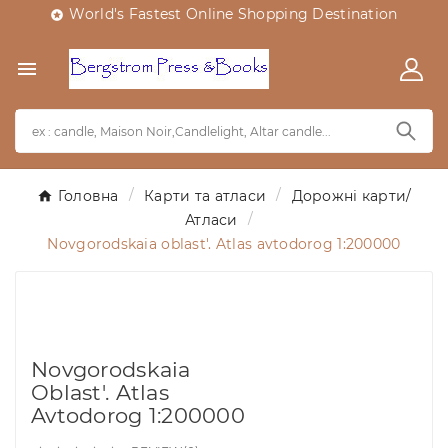
World's Fastest Online Shopping Destination


Головна
Карти та атласи
Дорожні карти/
Атласи
Novgorodskaia oblast'. Atlas avtodorog 1:200000
Novgorodskaia
Oblast'. Atlas
Avtodorog 1:200000