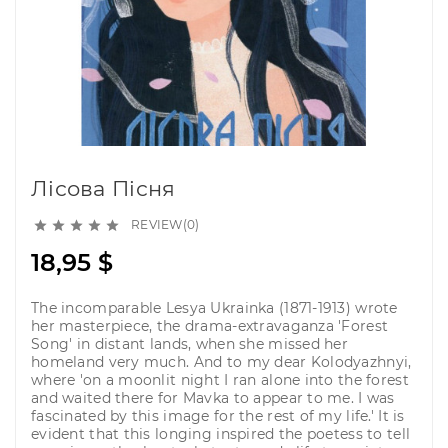
Лісова Пісня
REVIEW(0)





18,95 $
The incomparable Lesya Ukrainka (1871-1913) wrote
her masterpiece, the drama-extravaganza 'Forest
Song' in distant lands, when she missed her
homeland very much. And to my dear Kolodyazhnyi,
where 'on a moonlit night I ran alone into the forest
and waited there for Mavka to appear to me. I was
fascinated by this image for the rest of my life.' It is
evident that this longing inspired the poetess to tell