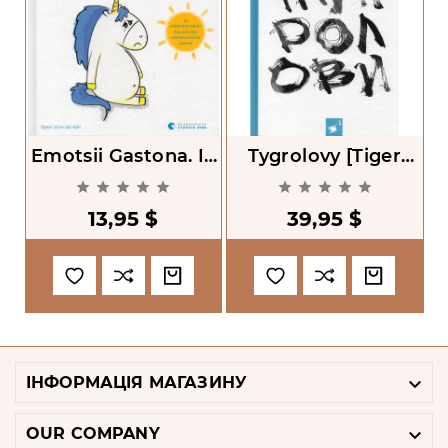
Emotsii Gastona. Ia
Tygrolovy [Tiger
Sumno [LIttle
Hunters]
K










Unicorn Is Sad]
13,95 $
39,95 $

ІНФОРМАЦІЯ МАГАЗИНУ

OUR COMPANY