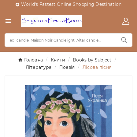
World's Fastest Online Shopping Destination


Головна
Книги
Books by Subject
Література
Поезія
Лісова пісня