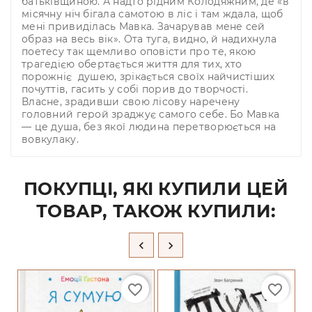
батьківщиною. А надто рідним Колодяжним, де «в
місячну ніч бігала самотою в ліс і там ждала, щоб
мені привиділась Мавка. Зачарував мене сей
образ на весь вік». Ота туга, видно, й надихнула
поетесу так щемливо оповісти про те, якою
трагедією обертається життя для тих, хто
порожніє душею, зрікається своїх найчистіших
почуттів, гасить у собі порив до творчості.
Власне, зрадивши свою лісову наречену
головний герой зраджує самого себе. Бо Мавка
— це душа, без якої людина перетворюється на
вовкулаку.
ПОКУПЦІ, ЯКІ КУПИЛИ ЦЕЙ
ТОВАР, ТАКОЖ КУПИЛИ:


favorite_border
favorite_border