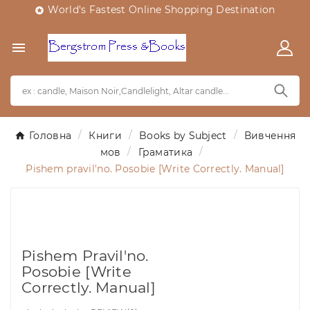
World's Fastest Online Shopping Destination


Головна
Книги
Books by Subject
Вивчення
мов
Граматика
Pishem pravil'no. Posobie [Write Correctly. Manual]
Pishem Pravil'no.
Posobie [Write
Correctly. Manual]