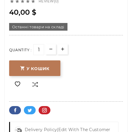
REVIEW(0)





40,00 $
Останні товари на складі
QUANTITY :

У КОШИК
Delivery Policy
(edit With The Customer