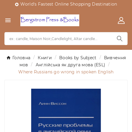
World's Fastest Online Shopping Destination


Головна
Книги
Books by Subject
Вивчення
мов
Англійська як друга мова (ESL)
Where Russians go wrong in spoken English