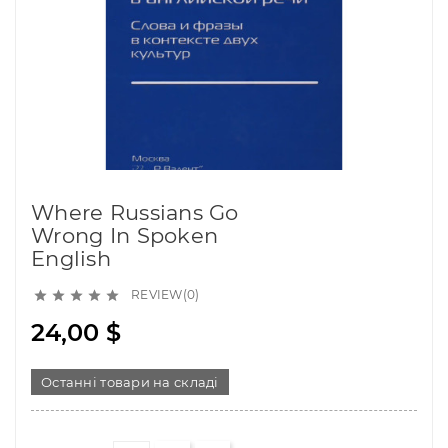
Where Russians Go
Wrong In Spoken
English
REVIEW(0)





24,00 $
Останні товари на складі