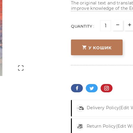
The original text and transla
improve knowledge of the E
QUANTITY :

У КОШИК

Delivery Policy
(edit
Return Policy
(edit W