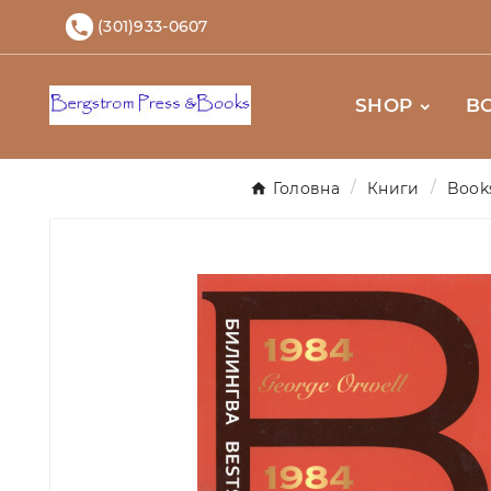
(301)933-0607

SHOP
B
Головна
Книги
Books