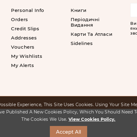
Personal Info
Книги
Orders
Періодичні
Ви
Видання
Credit Slips
як
зво
Карти Та Атласи
Addresses
Sidelines
Vouchers
My Wishlists
My Alerts
ossible Experience, This Site Uses Cookies. Using Your Site 
ve Published A New Cookies Policy, Which You Should Need 
The Cookies We Use.
View Cookies Policy.
Accept All