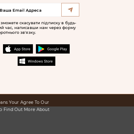
 зможете скасувати підписку в будь-
ий час, написавши нам через форму
ротнього зв'язку.
Means Your Agree To Our
To Find Out More About