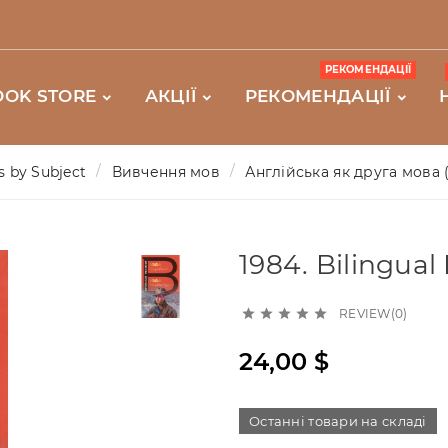
РЕКОМЕНДАЦІЇ
OOK STORE
АКЦІЇ
РЕКОМЕНДАЦІЇ
 by Subject
Вивчення мов
Англійська як друга мова 
1984. Bilingual
REVIEW(0)





24,00 $
Останні товари на складі