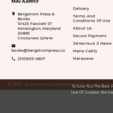
МАГАЗИНУ
Delivery
location_on
Bergstrom Press &
Terms And
Books
Conditions Of Use
10425 Fawcett ST
About Us
Kensington, Maryland
20895
Secure Payment
Сполучені Штати
Зв'яжіться З Нами
email
books@bergstrompress.com
Мапа Сайту
Магазини
(301)933-0607
call
© 2019 - Ecommerce Software By PrestaShop™
To Give You The Best P
Use Of Cookies. We Ha