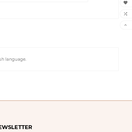



ish language.
EWSLETTER