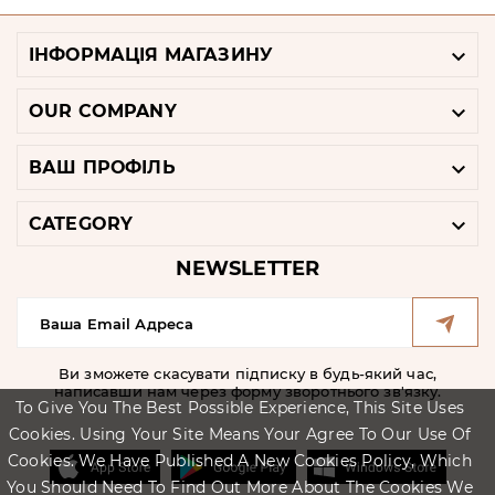

ІНФОРМАЦІЯ МАГАЗИНУ

OUR COMPANY

ВАШ ПРОФІЛЬ

CATEGORY
NEWSLETTER
Ви зможете скасувати підписку в будь-який час,
написавши нам через форму зворотнього зв'язку.
To Give You The Best Possible Experience, This Site Uses
Cookies. Using Your Site Means Your Agree To Our Use Of
Cookies. We Have Published A New Cookies Policy, Which
You Should Need To Find Out More About The Cookies We