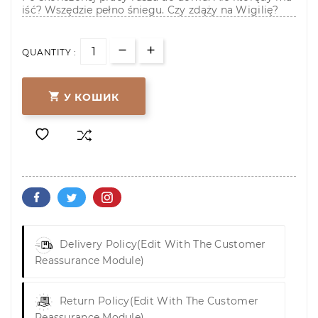
iść? Wszędzie pełno śniegu. Czy zdąży na Wigilię?
QUANTITY :

У КОШИК
Delivery Policy
(edit With The Customer
Reassurance Module)
Return Policy
(edit With The Customer
Reassurance Module)