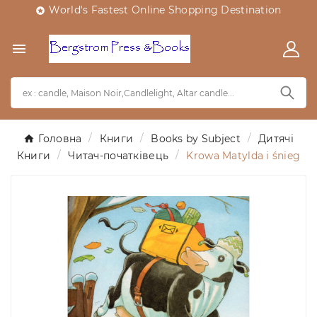
World's Fastest Online Shopping Destination


Головна
Книги
Books by Subject
Дитячі
Книги
Читач-початківець
Krowa Matylda i śnieg