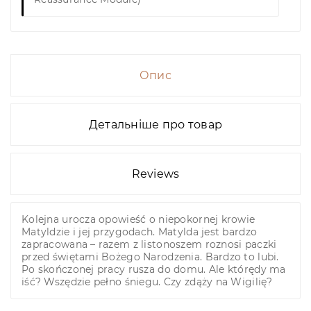
Опис
Детальніше про товар
Reviews
Kolejna urocza opowieść o niepokornej krowie
Matyldzie i jej przygodach. Matylda jest bardzo
zapracowana – razem z listonoszem roznosi paczki
przed świętami Bożego Narodzenia. Bardzo to lubi.
Po skończonej pracy rusza do domu. Ale którędy ma
iść? Wszędzie pełno śniegu. Czy zdąży na Wigilię?