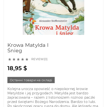
Krowa Matylda I
Śnieg
REVIEW(0)





18,95 $
Останні товари на складі
Kolejna urocza opowieść o niepokornej krowie
Matyldzie i jej przygodach. Matylda jest bardzo
zapracowana – razem z listonoszem roznosi paczki
przed świętami Bożego Narodzenia. Bardzo to lubi.
Po skończonej pracy rusza do domu. Ale którędy ma