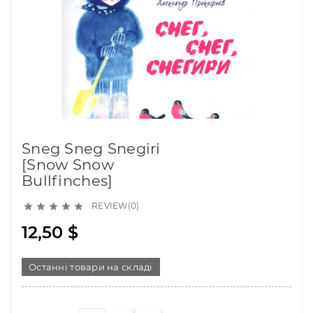
Sneg Sneg Snegiri
[Snow Snow
Bullfinches]
REVIEW(0)





12,50 $
Останні товари на складі