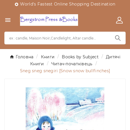
World's Fastest Online Shopping Destination


Головна
Книги
Books by Subject
Дитячі
Книги
Читач-початківець
Sneg sneg snegiri [Snow snow bullfinches]