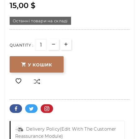
15,00 $
Останні товари на складі
QUANTITY :

У КОШИК
Delivery Policy
(edit With The Customer
Reassurance Module)