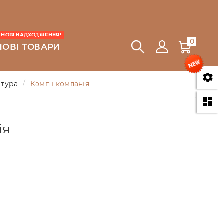
НОВІ НАДХОДЖЕННЯ!
0
НОВІ ТОВАРИ

атура
Комп і компанія

ія