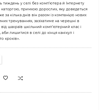
іть тиждень у селі без комп’ютера й Інтернету
 каторгою, примхою дорослих, яку доведеться
же за кілька днів він разом із компанією нових
мних тренуваннях, зазіхатиме на черешні в
є від шахраїв шкільний комп’ютерний клас і
аби лишитися в селі до кінця канікул і
о кроків».