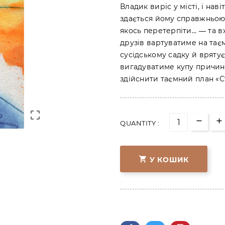
Владик виріс у місті, і нав
здається йому справжньою
якось перетерпіти... ― та в
друзів вартуватиме на тає
сусідському садку й вряту
вигадуватиме купу причин, 
здійснити таємний план «Ст

QUANTITY :

У КОШИК