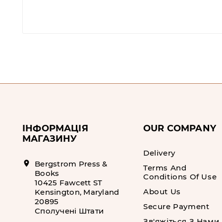
ІНФОРМАЦІЯ
OUR COMPANY
МАГАЗИНУ
Delivery
location_on
Bergstrom Press &
Terms And
Books
Conditions Of Use
10425 Fawcett ST
About Us
Kensington, Maryland
20895
Secure Payment
Сполучені Штати
Зв'яжіться З Нами