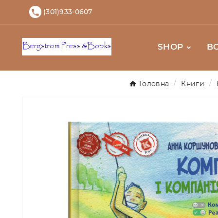
(301)933-0607

SHOP
B
Головна
Книги