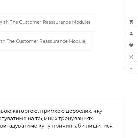

 With The Customer Reassurance Module)

ith The Customer Reassurance Module)



вжньою каторгою, примхою дорослих, яку
вартуватиме на таємних тренуваннях,
 і вигадуватиме купу причин, аби лишитися