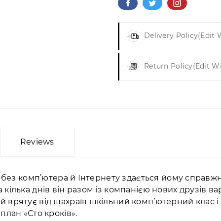
Delivery Policy
(edit
Return Policy
(edit W
Reviews
селі без комп’ютера й Інтернету здається йому спра
а кілька днів він разом із компанією нових друзів 
у й врятує від шахраїв шкільний комп’ютерний клас
 план «Сто кроків».