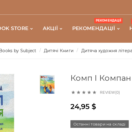
РЕКОМЕНДАЦІЇ
OOK STORE
АКЦІЇ
РЕКОМЕНДАЦІЇ
Books by Subject
Дитячі Книги
Дитяча художня літер
Комп І Компан
REVIEW(0)





24,95 $
Останні товари на складі