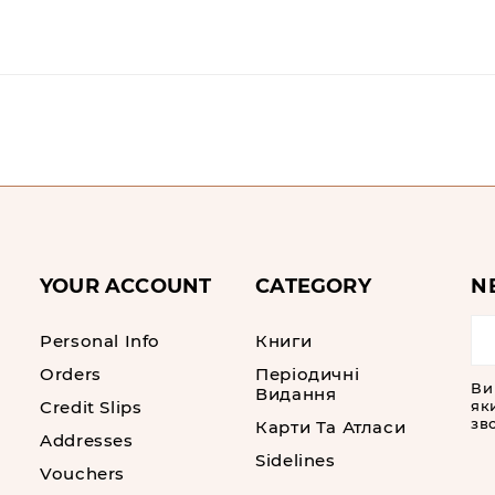
YOUR ACCOUNT
CATEGORY
N
Personal Info
Книги
Orders
Періодичні
Ви
Видання
Credit Slips
як
зво
Карти Та Атласи
Addresses
Sidelines
Vouchers