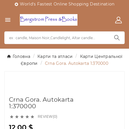
World's Fastest Online Shopping Destination


Головна
Карти та атласи
Карти Центральної
Європи
Crna Gora. Autokarta 1:370000
Crna Gora. Autokarta
1:370000
REVIEW(0)





12,00 $