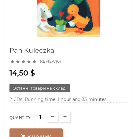
Pan Kuleczka
REVIEW(0)





14,50 $
Останні товари на складі
2 CDs. Running time: 1 hour and 33 minutes.
QUANTITY :

У КОШИК