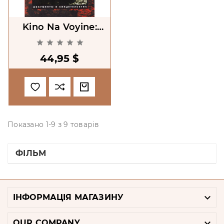
Kino Na Voyine:
Dokumenty I





Svidetel'stva
44,95 $
[Cinema At War:
Documents And
Testimonies]
Показано 1-9 з 9 товарів
ФІЛЬМ

ІНФОРМАЦІЯ МАГАЗИНУ

OUR COMPANY