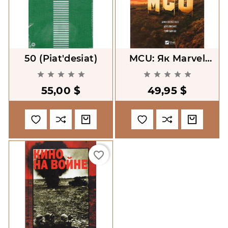
50 (piat'desiat)
MCU: Як Marvel
Studios Підкорила










Голлівуд
55,00 $
49,95 $
favorite_border