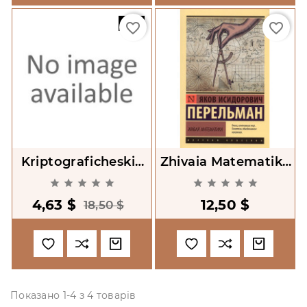
-75%
favorite_border
favorite_border
Kriptograficheskie
Zhivaia Matematika
Metody Zashchity
[Living Mathematics]










Informatsii
4,63 $
12,50 $
[Cryptographic
18,50 $
Methods For The P
Показано 1-4 з 4 товарів