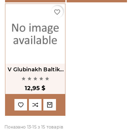
favorite_border
V Glubinakh Baltiki.
21 Podvodnaia





Pobeda [In The
12,95 $
Depths Of The
Baltic]
Показано 13-15 з 15 товарів