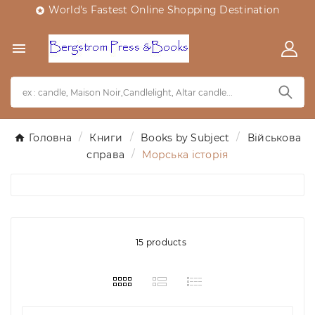
World's Fastest Online Shopping Destination


Головна
Книги
Books by Subject
Військова
справа
Морська історія
15 products