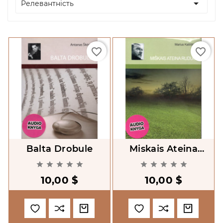

Релевантність
favorite_border
favorite_border
Balta Drobule
Miskais Ateina
Ruduo










10,00 $
10,00 $