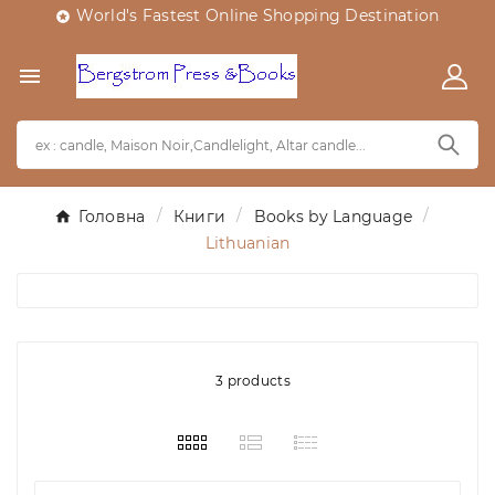
World's Fastest Online Shopping Destination


Головна
Книги
Books by Language
Lithuanian
3 products