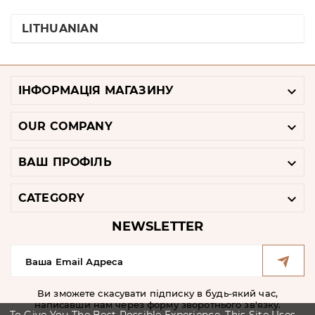
LITHUANIAN

ІНФОРМАЦІЯ МАГАЗИНУ

OUR COMPANY

ВАШ ПРОФІЛЬ

CATEGORY
NEWSLETTER
Ви зможете скасувати підписку в будь-який час,
написавши нам через форму зворотнього зв'язку.