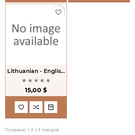
favorite_border
Lithuanian - English
Phrasebook





15,00 $
Показано 1-3 з 3 товарів