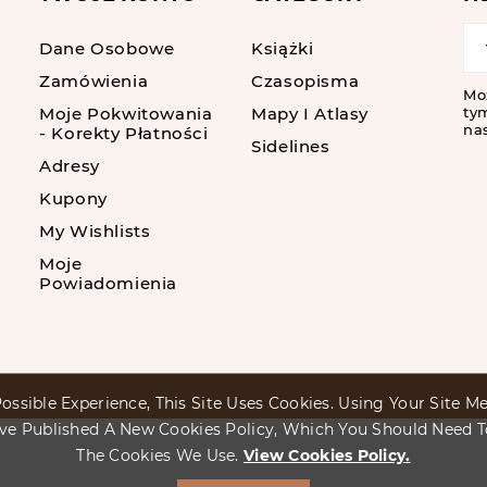
Dane Osobowe
Książki
Zamówienia
Czasopisma
Mo
Moje Pokwitowania
Mapy I Atlasy
tym
nas
- Korekty Płatności
Sidelines
Adresy
Kupony
My Wishlists
Moje
Powiadomienia
ossible Experience, This Site Uses Cookies. Using Your Site 
ve Published A New Cookies Policy, Which You Should Need 
The Cookies We Use.
View Cookies Policy.