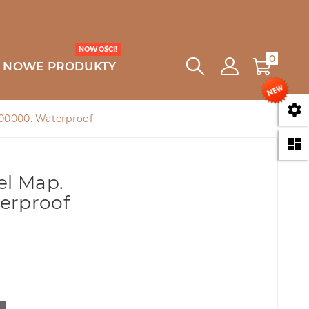
NOWOŚCI!
0
NOWE PRODUKTY

2400000. Waterproof

el Map.
erproof