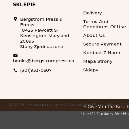
SKLEPIE
Delivery
location_on
Bergstrom Press &
Terms And
Books
Conditions Of Use
10425 Fawcett ST
About Us
Kensington, Maryland
20895
Secure Payment
Stany Zjednoczone
Kontakt Z Nami
email
books@bergstrompress.com
Mapa Strony
Sklepy
(301)933-0607
call
© 2019 - Ecommerce Software By PrestaShop™
To Give You The Best P
Use Of Cookies. We Ha