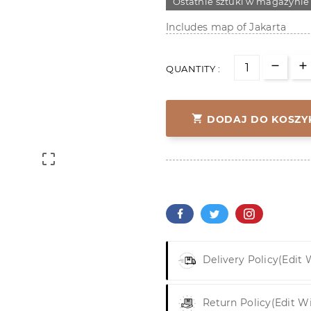
Ostatnie sztuki w magazynie
Includes map of Jakarta
QUANTITY :

DODAJ DO KOSZY

Delivery Policy
(edit
Return Policy
(edit W