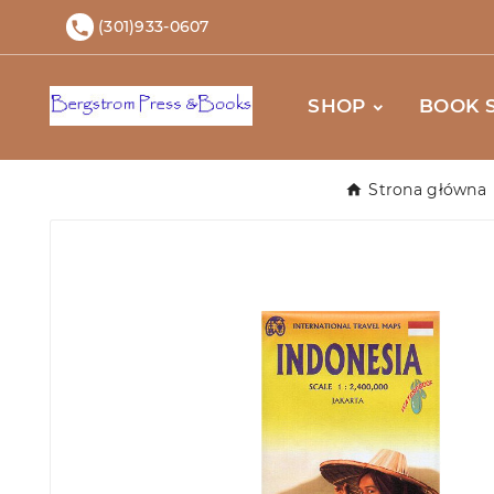
(301)933-0607

SHOP
BOOK 
Strona główna