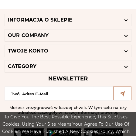

INFORMACJA O SKLEPIE

OUR COMPANY

TWOJE KONTO

CATEGORY
NEWSLETTER
Możesz zrezygnować w każdej chwili. W tym celu należy
odnaleźć szczegóły w naszej informacji prawnej.
To Give You The Best Possible Experience, This Site Uses
Cookies. Using Your Site Means Your Agree To Our Use Of
Cookies. We Have Published A New Cookies Policy, Which