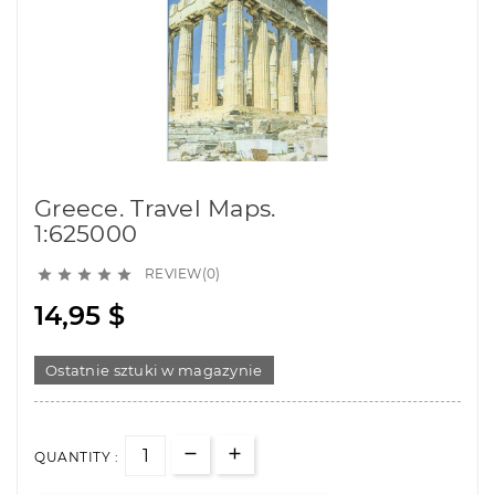
Greece. Travel Maps.
1:625000
REVIEW(0)





14,95 $
Ostatnie sztuki w magazynie
QUANTITY :