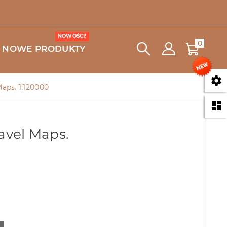
NOWOŚCI!
0
NOWE PRODUKTY

Maps. 1:120000

ravel Maps.