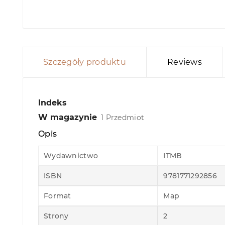
Szczegóły produktu
Reviews
Indeks
W magazynie
1 Przedmiot
Opis
Wydawnictwo
ITMB
ISBN
9781771292856
Format
Map
Strony
2