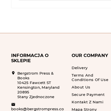
INFORMACJA O
OUR COMPANY
SKLEPIE
Delivery
location_on
Bergstrom Press &
Terms And
Books
Conditions Of Use
10425 Fawcett ST
About Us
Kensington, Maryland
20895
Secure Payment
Stany Zjednoczone
Kontakt Z Nami
email
books@bergstrompress.com
Mapa Strony