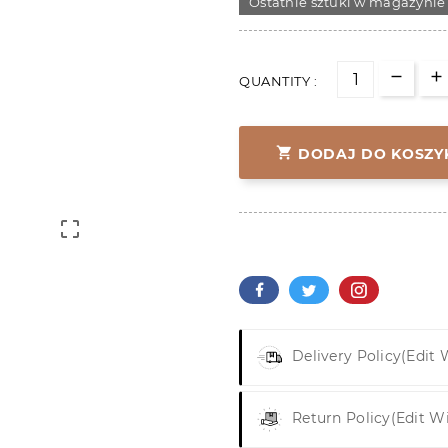
Ostatnie sztuki w magazynie
QUANTITY :

DODAJ DO KOSZY

Delivery Policy
(edit
Return Policy
(edit W