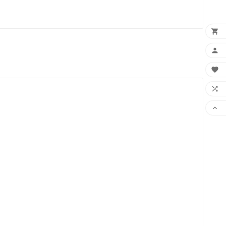




