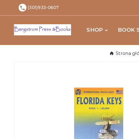
(301)933-0607

SHOP
BOOK 
Strona gł