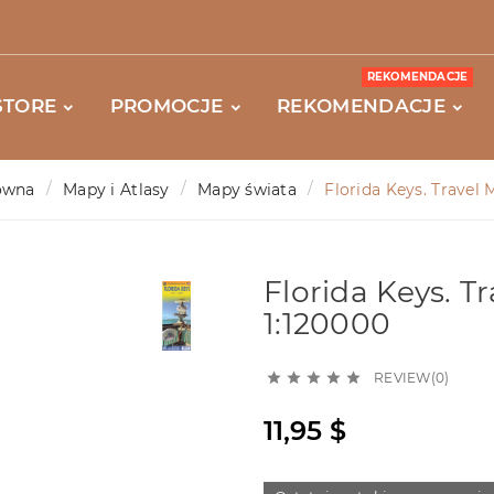
REKOMENDACJE
STORE
PROMOCJE
REKOMENDACJE
ówna
Mapy i Atlasy
Mapy świata
Florida Keys. Travel 
Florida Keys. T
1:120000
REVIEW(0)





11,95 $