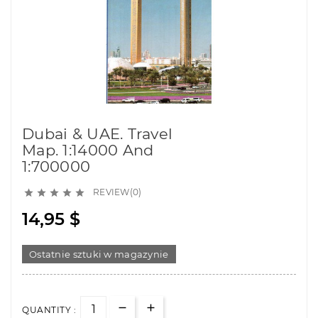
Dubai & UAE. Travel
Map. 1:14000 And
1:700000
REVIEW(0)





14,95 $
Ostatnie sztuki w magazynie
QUANTITY :