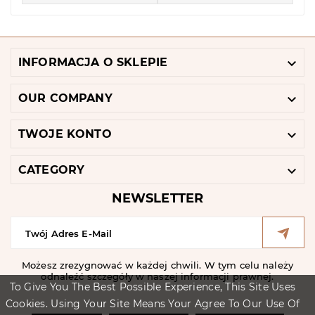

INFORMACJA O SKLEPIE

OUR COMPANY

TWOJE KONTO

CATEGORY
NEWSLETTER
Możesz zrezygnować w każdej chwili. W tym celu należy
odnaleźć szczegóły w naszej informacji prawnej.
To Give You The Best Possible Experience, This Site Uses
Cookies. Using Your Site Means Your Agree To Our Use Of