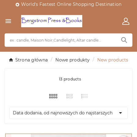
World's Fastest Online Shopping Destination


Strona główna
Nowe produkty
New products
13 products

Data dodania, od najnowszych do najstarszych