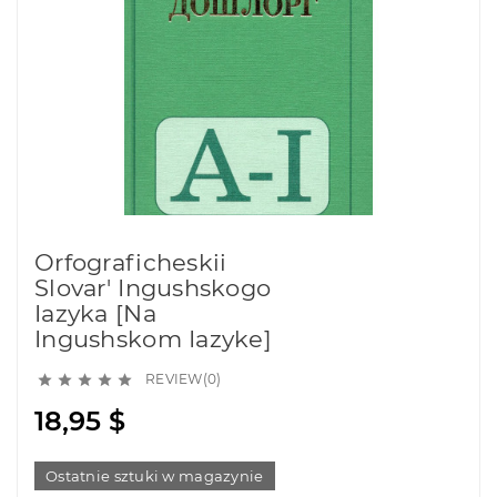
Orfograficheskii
Slovar' Ingushskogo
Iazyka [na
Ingushskom Iazyke]
REVIEW(0)





18,95 $
Ostatnie sztuki w magazynie