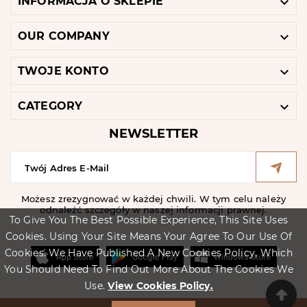

INFORMACJA O SKLEPIE

OUR COMPANY

TWOJE KONTO

CATEGORY
NEWSLETTER
Możesz zrezygnować w każdej chwili. W tym celu należy
odnaleźć szczegóły w naszej informacji prawnej.
To Give You The Best Possible Experience, This Site Uses
Cookies. Using Your Site Means Your Agree To Our Use Of
Cookies. We Have Published A New Cookies Policy, Which
You Should Need To Find Out More About The Cookies We
Use.
View Cookies Policy.