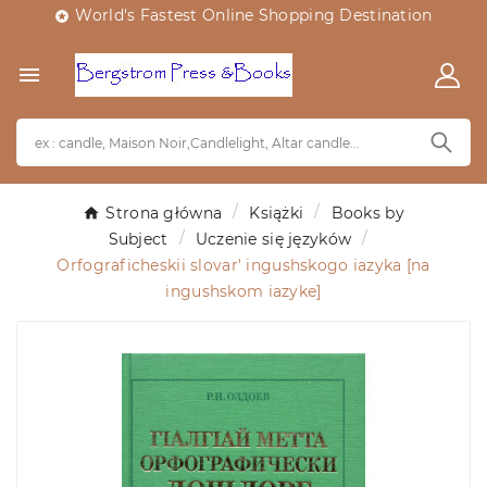
World's Fastest Online Shopping Destination


Strona główna
Książki
Books by
Subject
Uczenie się języków
Orfograficheskii slovar' ingushskogo iazyka [na
ingushskom iazyke]