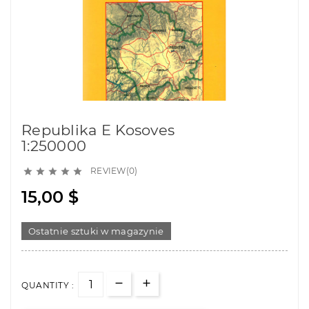
Republika E Kosoves
1:250000
REVIEW(0)





15,00 $
Ostatnie sztuki w magazynie
QUANTITY :