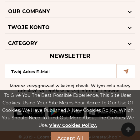

OUR COMPANY

TWOJE KONTO

CATEGORY
NEWSLETTER
Możesz zrezygnować w każdej chwili. W tym celu należy
odnaleźć szczegóły w naszej informacji prawnej.
To Give You The Best Possible Experience, This Site Uses
Cookies. Using Your Site Means Your Agree To Our Use Of
Cookies. We Have Published A New Cookies Policy, Which
You Should Need To Find Out More About The Cookies We
Use.
View Cookies Policy.
© 2019 - Ecommerce Software By PrestaShop™
Accept All