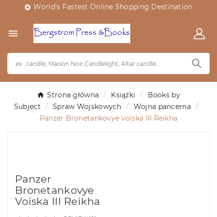
World's Fastest Online Shopping Destination


Strona główna
Książki
Books by
Subject
Spraw Wojskowych
Wojna pancerna
Panzer Bronetankovye voiska III Reikha
Panzer
Bronetankovye
Voiska III Reikha