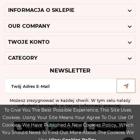

INFORMACJA O SKLEPIE

OUR COMPANY

TWOJE KONTO

CATEGORY
NEWSLETTER
Możesz zrezygnować w każdej chwili. W tym celu należy
odnaleźć szczegóły w naszej informacji prawnej.
To Give You The Best Possible Experience, This Site Uses
Cookies. Using Your Site Means Your Agree To Our Use Of
Cookies. We Have Published A New Cookies Policy, Which
You Should Need To Find Out More About The Cookies We