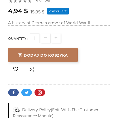
REVIEW(0)





4,94 $
Zniżka 69%
15,95 $
A history of German armor of World War II.
QUANTITY :

DODAJ DO KOSZYKA
Delivery Policy
(edit With The Customer
Reassurance Module)