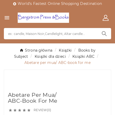
World's Fastest Online Shopping Destination


Strona główna
Książki
Books by
Subject
Książki dla dzieci
Książki ABC
Abetare per mua/ ABC-book for me
Abetare Per Mua/
ABC-Book For Me
REVIEW(0)




