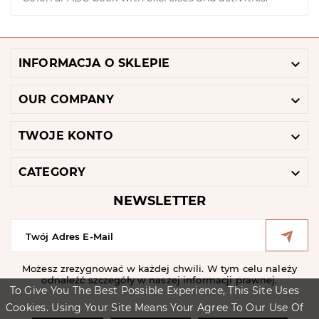

INFORMACJA O SKLEPIE

OUR COMPANY

TWOJE KONTO

CATEGORY
NEWSLETTER
Możesz zrezygnować w każdej chwili. W tym celu należy
odnaleźć szczegóły w naszej informacji prawnej.
To Give You The Best Possible Experience, This Site Uses
Cookies. Using Your Site Means Your Agree To Our Use Of