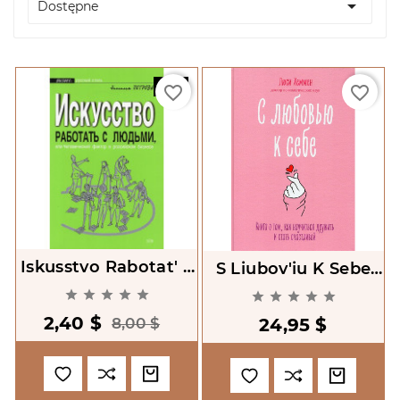

Dostępne
-70%
favorite_border
favorite_border
Iskusstvo Rabotat' S
S Liubov'iu K Sebe
Liud'mi Ili
[Teen Girl's Survival










Chelovecheskii
Guide: Ten Tips For
2,40 $
Faktor V Rossiiskom
8,00 $
24,95 $
Making Friends
Biznese
Avoiding Drama And
Coping With Social
Stress]