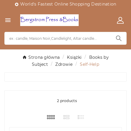
World's Fastest Online Shopping Destination


Strona główna
Książki
Books by
Subject
Zdrowie
Self-Help
2 products